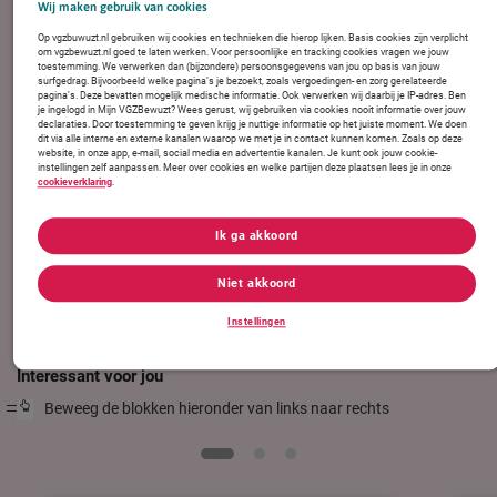
Wij maken gebruik van cookies
Direct regelen
Op vgzbuwuzt.nl gebruiken wij cookies en technieken die hierop lijken. Basis cookies zijn verplicht
om vgzbewuzt.nl goed te laten werken. Voor persoonlijke en tracking cookies vragen we jouw
toestemming. We verwerken dan (bijzondere) persoonsgegevens van jou op basis van jouw
surfgedrag. Bijvoorbeeld welke pagina’s je bezoekt, zoals vergoedingen- en zorg gerelateerde
pagina’s. Deze bevatten mogelijk medische informatie. Ook verwerken wij daarbij je IP-adres. Ben
je ingelogd in Mijn VGZBewuzt? Wees gerust, wij gebruiken via cookies nooit informatie over jouw
declaraties. Door toestemming te geven krijg je nuttige informatie op het juiste moment. We doen
dit via alle interne en externe kanalen waarop we met je in contact kunnen komen. Zoals op deze
website, in onze app, e-mail, social media en advertentie kanalen. Je kunt ook jouw cookie-
Verzekerden geven VGZbewuzt een
instellingen zelf aanpassen. Meer over cookies en welke partijen deze plaatsen lees je in onze
cookieverklaring
.
8.4
6.046 reviews op Zorgkiezer.nl
Ik ga akkoord
Niet akkoord
Instellingen
Interessant voor jou
Beweeg de blokken hieronder van links naar rechts