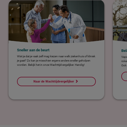
Sneller aan de beurt
Bel
Wist je dat je vaak zelf mag kiezen naar welk ziekenhuis of kliniek
Vape
je gaat? Zo kan je misschien ergens anders sneller geholpen
roke
worden. Bekijk het in onze Wachttijdvergelijker. Handig!
Ook 
Naar de Wachttijdvergelijker