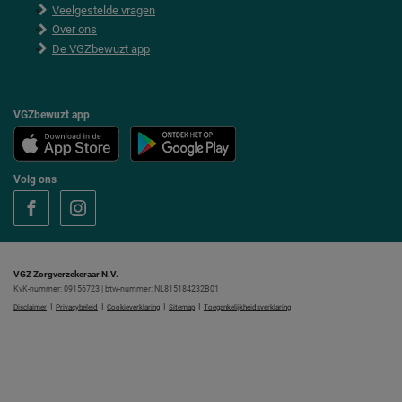
Veelgestelde vragen
Over ons
De VGZbewuzt app
VGZbewuzt app
Volg ons
VGZ Zorgverzekeraar N.V.
KvK-nummer: 09156723 | btw-nummer: NL815184232B01
|
|
|
|
Disclaimer
Privacybeleid
Cookieverklaring
Sitemap
Toegankelijkheidsverklaring