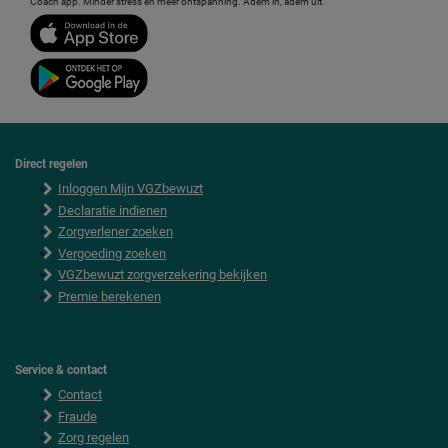
Coach app. Minder stress en meer ontspanning. Adem in, adem uit.
Direct regelen
F
Inloggen Mijn VGZbewuzt
o
o
Declaratie indienen
t
Zorgverlener zoeken
e
Vergoeding zoeken
r
VGZbewuzt zorgverzekering bekijken
Premie berekenen
Service & contact
Contact
Fraude
Zorg regelen