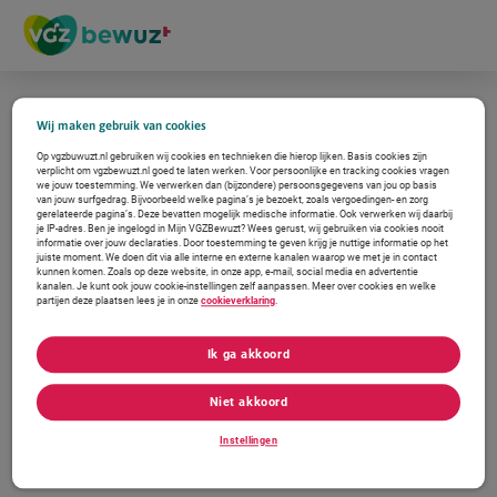
S
k
i
p
l
i
n
k
Wij maken gebruik van cookies
s
n
Op vgzbuwuzt.nl gebruiken wij cookies en technieken die hierop lijken. Basis cookies zijn
verplicht om vgzbewuzt.nl goed te laten werken. Voor persoonlijke en tracking cookies vragen
a
we jouw toestemming. We verwerken dan (bijzondere) persoonsgegevens van jou op basis
v
van jouw surfgedrag. Bijvoorbeeld welke pagina’s je bezoekt, zoals vergoedingen- en zorg
i
gerelateerde pagina’s. Deze bevatten mogelijk medische informatie. Ook verwerken wij daarbij
g
je IP-adres. Ben je ingelogd in Mijn VGZBewuzt? Wees gerust, wij gebruiken via cookies nooit
a
informatie over jouw declaraties. Door toestemming te geven krijg je nuttige informatie op het
t
juiste moment. We doen dit via alle interne en externe kanalen waarop we met je in contact
kunnen komen. Zoals op deze website, in onze app, e-mail, social media en advertentie
i
kanalen. Je kunt ook jouw cookie-instellingen zelf aanpassen. Meer over cookies en welke
e
partijen deze plaatsen lees je in onze
cookieverklaring
.
Ik ga akkoord
Niet akkoord
Instellingen