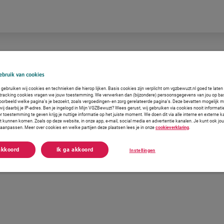
bruik van cookies
gebruiken wij cookies en technieken die hierop lijken. Basis cookies zijn verplicht om vgzbewuzt.nl goed te late
 tracking cookies vragen we jouw toestemming. We verwerken dan (bijzondere) persoonsgegevens van jou op ba
voorbeeld welke pagina’s je bezoekt, zoals vergoedingen- en zorg gerelateerde pagina’s. Deze bevatten mogelijk 
j daarbij je IP-adres. Ben je ingelogd in Mijn VGZBewuzt? Wees gerust, wij gebruiken via cookies nooit informati
r toestemming te geven krijg je nuttige informatie op het juiste moment. We doen dit via alle interne en externe
ct kunnen komen. Zoals op deze website, in onze app, e-mail, social media en advertentie kanalen. Je kunt ook jo
f aanpassen. Meer over cookies en welke partijen deze plaatsen lees je in onze
cookieverklaring
.
akkoord
Ik ga akkoord
Instellingen