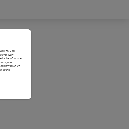
n werken. Voor
sis van jouw
medische informatie.
e over jouw
 kanalen waarop we
uw cookie-