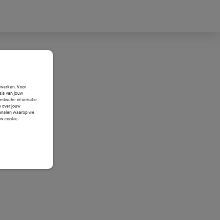
n werken. Voor
sis van jouw
medische informatie.
e over jouw
 kanalen waarop we
uw cookie-