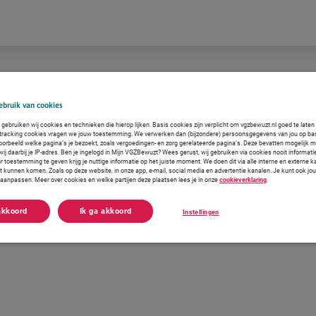
bruik van cookies
gebruiken wij cookies en technieken die hierop lijken. Basis cookies zijn verplicht om vgzbewuzt.nl goed te late
 tracking cookies vragen we jouw toestemming. We verwerken dan (bijzondere) persoonsgegevens van jou op ba
voorbeeld welke pagina’s je bezoekt, zoals vergoedingen- en zorg gerelateerde pagina’s. Deze bevatten mogelijk 
j daarbij je IP-adres. Ben je ingelogd in Mijn VGZBewuzt? Wees gerust, wij gebruiken via cookies nooit informati
r toestemming te geven krijg je nuttige informatie op het juiste moment. We doen dit via alle interne en externe
ct kunnen komen. Zoals op deze website, in onze app, e-mail, social media en advertentie kanalen. Je kunt ook jo
f aanpassen. Meer over cookies en welke partijen deze plaatsen lees je in onze
cookieverklaring
.
akkoord
Ik ga akkoord
Instellingen