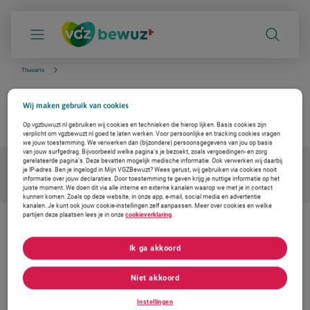
S
k
i
p
l
i
Thuisarts
n
k
Angst
s
Wij maken gebruik van cookies
n
betrouwbare info van de huisarts
a
Op vgzbuwuzt.nl gebruiken wij cookies en technieken die hierop lijken. Basis cookies zijn
v
verplicht om vgzbewuzt.nl goed te laten werken. Voor persoonlijke en tracking cookies vragen
i
we jouw toestemming. We verwerken dan (bijzondere) persoonsgegevens van jou op basis
g
van jouw surfgedrag. Bijvoorbeeld welke pagina’s je bezoekt, zoals vergoedingen- en zorg
a
gerelateerde pagina’s. Deze bevatten mogelijk medische informatie. Ook verwerken wij daarbij
je IP-adres. Ben je ingelogd in Mijn VGZBewuzt? Wees gerust, wij gebruiken via cookies nooit
t
informatie over jouw declaraties. Door toestemming te geven krijg je nuttige informatie op het
i
juiste moment. We doen dit via alle interne en externe kanalen waarop we met je in contact
e
kunnen komen. Zoals op deze website, in onze app, e-mail, social media en advertentie
kanalen. Je kunt ook jouw cookie-instellingen zelf aanpassen. Meer over cookies en welke
partijen deze plaatsen lees je in onze
cookieverklaring
.
De zorg vernieuwen. Ook voor u
Ik ga akkoord
Bij Coöperatie VGZ werken we aan oplossingen voor gezondheid en
zorg. Om de zorg betaalbaar en toegankelijk te houden. Daarom
werken we samen met Thuisarts, met betrouwbare en
Niet akkoord
onafhankelijke informatie voor uw medische vragen.
Instellingen