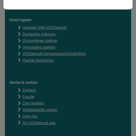
Direct regelen
F
Inloggen Mijn VGZbewuzt
o
o
Declaratie indienen
t
Zorgverlener zoeken
e
Vergoeding zoeken
r
VGZbewuzt zorgverzekering bekijken
Premie berekenen
Service & contact
Contact
Fraude
Zorg regelen
Veelgestelde vragen
Over ons
De VGZbewuzt app