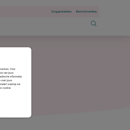
Zorgaanbieders
Bewindvoerders
n werken. Voor
sis van jouw
medische informatie.
e over jouw
 kanalen waarop we
uw cookie-