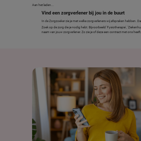
Aan het laden...
Vind een zorgverlener bij jou in de buurt
In de Zorgzoeker zie je met welke zorgverleners wij afspraken hebben. Da
Zoek op de zorg die je nodig hebt. Bijvoorbeeld 'Fysiotherapie', 'Ziekenhui
naam van jouw zorgverlener. Zo zie je of deze een contract met ons heeft