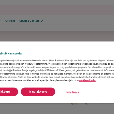
Over ons
Service & Contact
bruik van cookies
gebruiken wij cookies en technieken die hierop lijken. Basis cookies zijn verplicht om vgzbewuzt.nl goed te late
 tracking cookies vragen we jouw toestemming. We verwerken dan (bijzondere) persoonsgegevens van jou op ba
voorbeeld welke pagina’s je bezoekt, zoals vergoedingen- en zorg gerelateerde pagina’s. Deze bevatten mogelijk 
j daarbij je IP-adres. Ben je ingelogd in Mijn VGZBewuzt? Wees gerust, wij gebruiken via cookies nooit informati
r toestemming te geven krijg je nuttige informatie op het juiste moment. We doen dit via alle interne en externe
ct kunnen komen. Zoals op deze website, in onze app, e-mail, social media en advertentie kanalen. Je kunt ook jo
f aanpassen. Meer over cookies en welke partijen deze plaatsen lees je in onze
cookieverklaring
.
akkoord
Ik ga akkoord
Instellingen