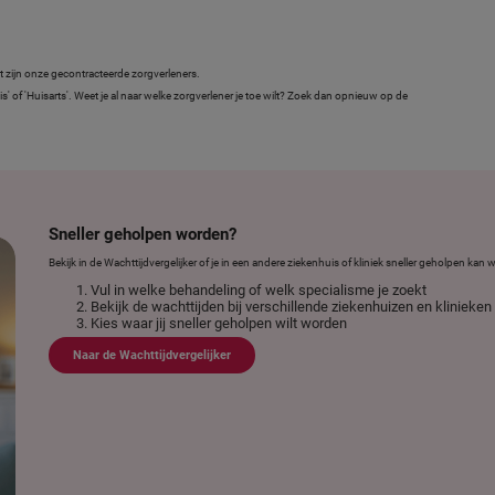
t zijn onze gecontracteerde zorgverleners.
s' of 'Huisarts'. Weet je al naar welke zorgverlener je toe wilt? Zoek dan opnieuw op de
.
Sneller geholpen worden?
Bekijk in de Wachttijdvergelijker of je in een andere ziekenhuis of kliniek sneller geholpen kan
Vul in welke behandeling of welk specialisme je zoekt
Bekijk de wachttijden bij verschillende ziekenhuizen en klinieken
Kies waar jij sneller geholpen wilt worden
Naar de Wachttijdvergelijker