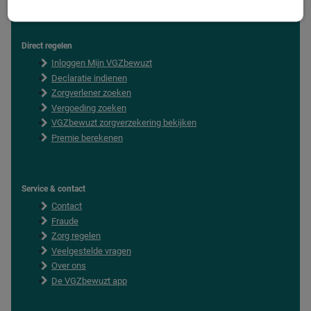
Direct regelen
F
Inloggen Mijn VGZbewuzt
o
o
Declaratie indienen
t
Zorgverlener zoeken
e
Vergoeding zoeken
r
VGZbewuzt zorgverzekering bekijken
Premie berekenen
Service & contact
Contact
Fraude
Zorg regelen
Veelgestelde vragen
Over ons
De VGZbewuzt app