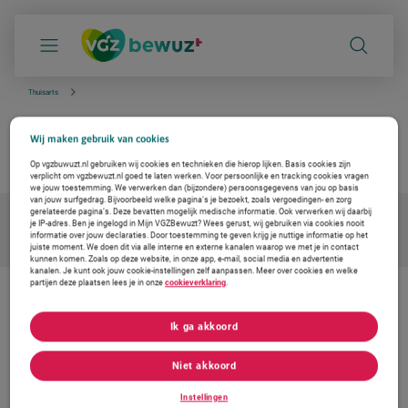
S
k
i
p
l
i
Thuisarts
n
k
Blaasontsteking
s
Wij maken gebruik van cookies
n
betrouwbare info van de huisarts
a
Op vgzbuwuzt.nl gebruiken wij cookies en technieken die hierop lijken. Basis cookies zijn
v
verplicht om vgzbewuzt.nl goed te laten werken. Voor persoonlijke en tracking cookies vragen
i
we jouw toestemming. We verwerken dan (bijzondere) persoonsgegevens van jou op basis
g
van jouw surfgedrag. Bijvoorbeeld welke pagina’s je bezoekt, zoals vergoedingen- en zorg
a
gerelateerde pagina’s. Deze bevatten mogelijk medische informatie. Ook verwerken wij daarbij
je IP-adres. Ben je ingelogd in Mijn VGZBewuzt? Wees gerust, wij gebruiken via cookies nooit
t
informatie over jouw declaraties. Door toestemming te geven krijg je nuttige informatie op het
i
juiste moment. We doen dit via alle interne en externe kanalen waarop we met je in contact
e
kunnen komen. Zoals op deze website, in onze app, e-mail, social media en advertentie
kanalen. Je kunt ook jouw cookie-instellingen zelf aanpassen. Meer over cookies en welke
partijen deze plaatsen lees je in onze
cookieverklaring
.
De zorg vernieuwen. Ook voor u
Ik ga akkoord
Bij Coöperatie VGZ werken we aan oplossingen voor gezondheid en
zorg. Om de zorg betaalbaar en toegankelijk te houden. Daarom
werken we samen met Thuisarts, met betrouwbare en
Niet akkoord
onafhankelijke informatie voor uw medische vragen.
Instellingen