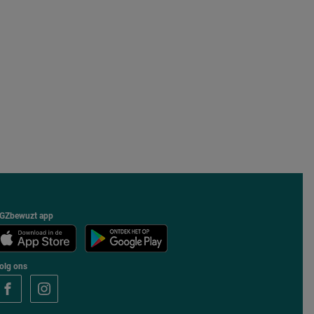
GZbewuzt app
olg ons