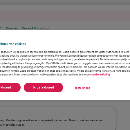
Over ons
Service & Contact
bruik van cookies
gebruiken wij cookies en technieken die hierop lijken. Basis cookies zijn verplicht om vgzbewuzt.nl goed te late
 tracking cookies vragen we jouw toestemming. We verwerken dan (bijzondere) persoonsgegevens van jou op ba
voorbeeld welke pagina’s je bezoekt, zoals vergoedingen- en zorg gerelateerde pagina’s. Deze bevatten mogelijk 
j daarbij je IP-adres. Ben je ingelogd in Mijn VGZBewuzt? Wees gerust, wij gebruiken via cookies nooit informati
r toestemming te geven krijg je nuttige informatie op het juiste moment. We doen dit via alle interne en externe
ct kunnen komen. Zoals op deze website, in onze app, e-mail, social media en advertentie kanalen. Je kunt ook jo
f aanpassen. Meer over cookies en welke partijen deze plaatsen lees je in onze
cookieverklaring
.
akkoord
Ik ga akkoord
Instellingen
zorg. Om de zorg betaalbaar en toegankelijk te houden. Daarom werken we samen
ouw medische vragen.