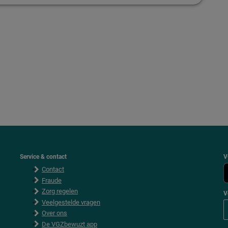
Service & contact
V
Contact
Fraude
Zorg regelen
V
Veelgestelde vragen
Over ons
De VGZbewuzt app