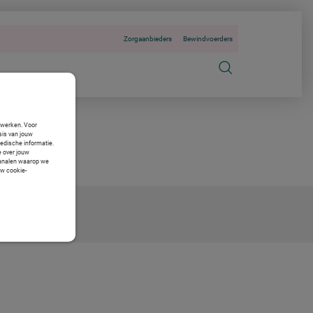
Zorgaanbieders
Bewindvoerders
n werken. Voor
sis van jouw
medische informatie.
e over jouw
 kanalen waarop we
uw cookie-