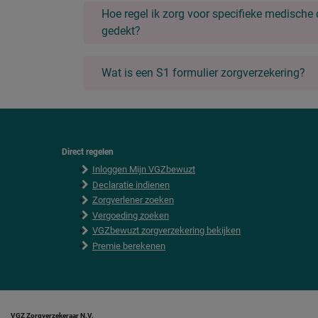
Hoe regel ik zorg voor specifieke medische 
gedekt?
Wat is een S1 formulier zorgverzekering?
Direct regelen
F
Inloggen Mijn VGZbewuzt
o
o
Declaratie indienen
t
Zorgverlener zoeken
e
Vergoeding zoeken
r
VGZbewuzt zorgverzekering bekijken
Premie berekenen
VGZ Zorgverzekeraar N.V.