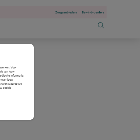
Zorgaanbieders
Bewindvoerders
n werken. Voor
sis van jouw
medische informatie.
e over jouw
 kanalen waarop we
uw cookie-