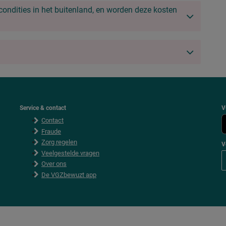
condities in het buitenland, en worden deze kosten
Service & contact
V
Contact
Fraude
Zorg regelen
V
Veelgestelde vragen
Over ons
De VGZbewuzt app