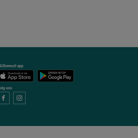
GZbewuzt app
olg ons