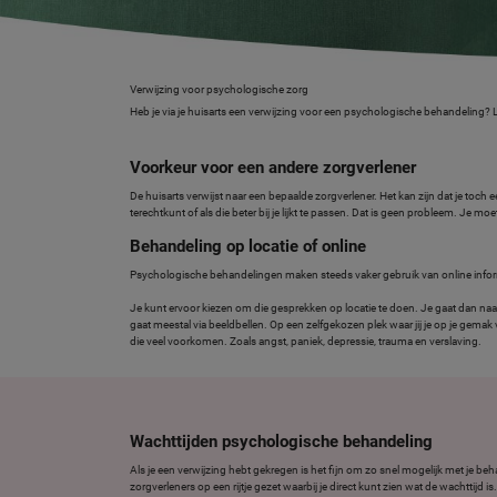
Verwijzing voor psychologische zorg
Heb je via je huisarts een verwijzing voor een psychologische behandeling? 
Voorkeur voor een andere zorgverlener
De huisarts verwijst naar een bepaalde zorgverlener. Het kan zijn dat je toch
terechtkunt of als die beter bij je lijkt te passen. Dat is geen probleem. Je m
Behandeling op locatie of online
Psychologische behandelingen maken steeds vaker gebruik van online infor
Je kunt ervoor kiezen om die gesprekken op locatie te doen. Je gaat dan naar
gaat meestal via beeldbellen. Op een zelfgekozen plek waar jij je op je gemak
die veel voorkomen. Zoals angst, paniek, depressie, trauma en verslaving.
Wachttijden psychologische behandeling
Als je een verwijzing hebt gekregen is het fijn om zo snel mogelijk met je b
zorgverleners op een rijtje gezet waarbij je direct kunt zien wat de wachttijd 