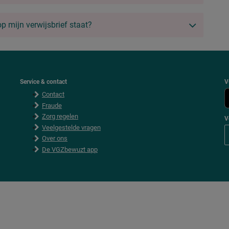
p mijn verwijsbrief staat?
Service & contact
V
Contact
Fraude
Zorg regelen
V
Veelgestelde vragen
Over ons
De VGZbewuzt app