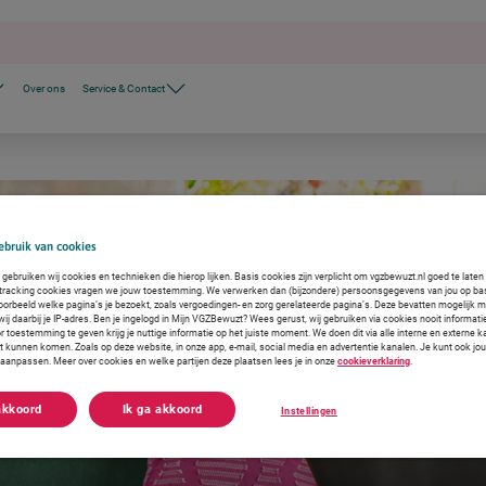
Over ons
Service & Contact
bruik van cookies
gebruiken wij cookies en technieken die hierop lijken. Basis cookies zijn verplicht om vgzbewuzt.nl goed te late
 tracking cookies vragen we jouw toestemming. We verwerken dan (bijzondere) persoonsgegevens van jou op ba
voorbeeld welke pagina’s je bezoekt, zoals vergoedingen- en zorg gerelateerde pagina’s. Deze bevatten mogelijk 
j daarbij je IP-adres. Ben je ingelogd in Mijn VGZBewuzt? Wees gerust, wij gebruiken via cookies nooit informati
r toestemming te geven krijg je nuttige informatie op het juiste moment. We doen dit via alle interne en externe
ct kunnen komen. Zoals op deze website, in onze app, e-mail, social media en advertentie kanalen. Je kunt ook jo
f aanpassen. Meer over cookies en welke partijen deze plaatsen lees je in onze
cookieverklaring
.
akkoord
Ik ga akkoord
Instellingen