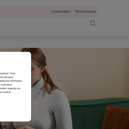
Zorgaanbieders
Bewindvoerders
n werken. Voor
sis van jouw
medische informatie.
e over jouw
 kanalen waarop we
uw cookie-