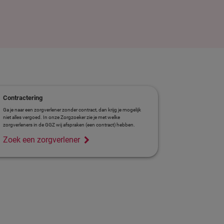
Contractering
Ga je naar een zorgverlener zonder contract, dan krijg je mogelijk
niet alles vergoed. In onze Zorgzoeker zie je met welke
zorgverleners in de GGZ wij afspraken (een contract) hebben.​
Zoek een zorgverlener