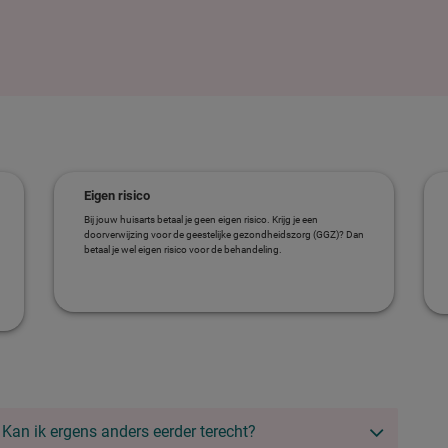
Eigen risico
Bij jouw huisarts betaal je geen eigen risico. Krijg je een
doorverwijzing voor de geestelijke gezondheidszorg (GGZ)? Dan
betaal je wel eigen risico voor de behandeling.
Kan ik ergens anders eerder terecht?