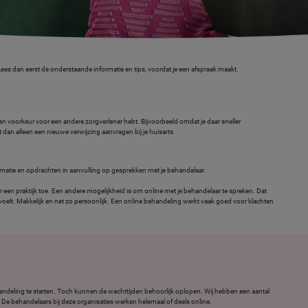
Lees dan eerst de onderstaande informatie en tips, voordat je een afspraak maakt.
 een voorkeur voor een andere zorgverlener hebt. Bijvoorbeeld omdat je daar sneller
oet dan alleen een nieuwe verwijzing aanvragen bij je huisarts.
matie en opdrachten in aanvulling op gesprekken met je behandelaar.
 een praktijk toe. Een andere mogelijkheid is om online met je behandelaar te spreken. Dat
 voelt. Makkelijk en net zo persoonlijk. Een online behandeling werkt vaak goed voor klachten
ehandeling te starten. Toch kunnen de wachttijden behoorlijk oplopen. Wij hebben een aantal
is. De behandelaars bij deze organisaties werken helemaal of deels online.