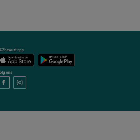
GZbewuzt app
olg ons