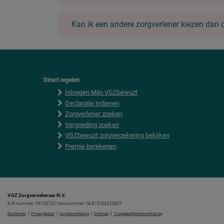
Kan ik een andere zorgverlener kiezen dan o
Direct regelen
F
Inloggen Mijn VGZbewuzt
o
o
Declaratie indienen
t
Zorgverlener zoeken
e
Vergoeding zoeken
r
VGZbewuzt zorgverzekering bekijken
Premie berekenen
VGZ Zorgverzekeraar N.V.
KvK-nummer: 09156723 | btw-nummer: NL815184232B01
|
|
|
|
Disclaimer
Privacybeleid
Cookieverklaring
Sitemap
Toegankelijkheidsverklaring