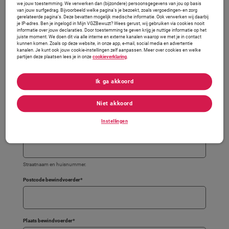
we jouw toestemming. We verwerken dan (bijzondere) persoonsgegevens van jou op basis
Aanmeldformulier bewind
van jouw surfgedrag. Bijvoorbeeld welke pagina’s je bezoekt, zoals vergoedingen- en zorg
gerelateerde pagina’s. Deze bevatten mogelijk medische informatie. Ook verwerken wij daarbij
je IP-adres. Ben je ingelogd in Mijn VGZBewuzt? Wees gerust, wij gebruiken via cookies nooit
informatie over jouw declaraties. Door toestemming te geven krijg je nuttige informatie op het
Welk soort bewind vraagt u aan?
juiste moment. We doen dit via alle interne en externe kanalen waarop we met je in contact
kunnen komen. Zoals op deze website, in onze app, e-mail, social media en advertentie
Beschermingsbewind
kanalen. Je kunt ook jouw cookie-instellingen zelf aanpassen. Meer over cookies en welke
partijen deze plaatsen lees je in onze
cookieverklaring
.
Curatele
Naam bewindvoerderskantoor
*
Ik ga akkoord
Niet akkoord
Werkt u niet bij een bewindvoerderskantoor? Vul dan uw eigen naam in.
Instellingen
Postadres bewindvoerder
*
Straatnaam en huisnummer.
Postcode bewindvoerder
*
Plaats bewindvoerder
*