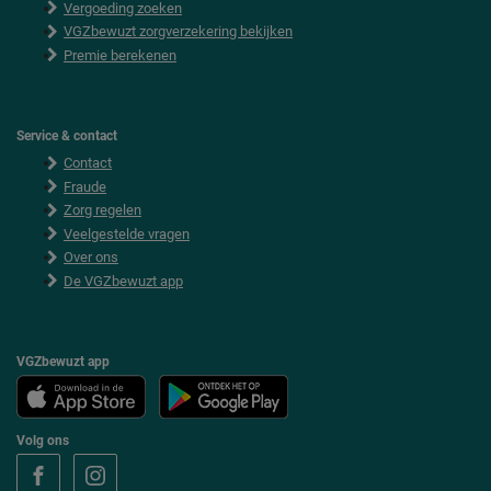
Vergoeding zoeken
r
VGZbewuzt zorgverzekering bekijken
Premie berekenen
Service & contact
Contact
Fraude
Zorg regelen
Veelgestelde vragen
Over ons
De VGZbewuzt app
VGZbewuzt app
Volg ons