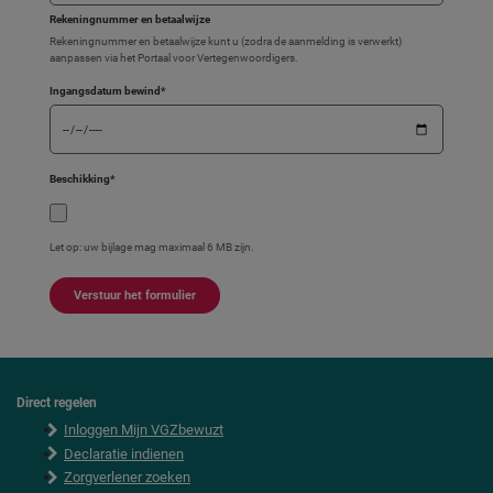
Rekeningnummer en betaalwijze
Rekeningnummer en betaalwijze kunt u (zodra de aanmelding is verwerkt)
aanpassen via het Portaal voor Vertegenwoordigers.
Ingangsdatum bewind
*
Beschikking
*
Let op: uw bijlage mag maximaal 6 MB zijn.
Direct regelen
F
Inloggen Mijn VGZbewuzt
o
o
Declaratie indienen
t
Zorgverlener zoeken
e