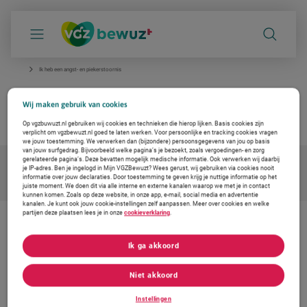
S
k
i
p
l
i
Ik heb een angst- en piekerstoornis
n
k
Ik heb een angst- en piekerstoornis
s
Wij maken gebruik van cookies
n
betrouwbare info van de huisarts
a
Op vgzbuwuzt.nl gebruiken wij cookies en technieken die hierop lijken. Basis cookies zijn
v
verplicht om vgzbewuzt.nl goed te laten werken. Voor persoonlijke en tracking cookies vragen
i
we jouw toestemming. We verwerken dan (bijzondere) persoonsgegevens van jou op basis
g
van jouw surfgedrag. Bijvoorbeeld welke pagina’s je bezoekt, zoals vergoedingen- en zorg
a
gerelateerde pagina’s. Deze bevatten mogelijk medische informatie. Ook verwerken wij daarbij
je IP-adres. Ben je ingelogd in Mijn VGZBewuzt? Wees gerust, wij gebruiken via cookies nooit
t
informatie over jouw declaraties. Door toestemming te geven krijg je nuttige informatie op het
i
juiste moment. We doen dit via alle interne en externe kanalen waarop we met je in contact
e
kunnen komen. Zoals op deze website, in onze app, e-mail, social media en advertentie
kanalen. Je kunt ook jouw cookie-instellingen zelf aanpassen. Meer over cookies en welke
partijen deze plaatsen lees je in onze
cookieverklaring
.
De zorg vernieuwen. Ook voor u
Ik ga akkoord
Bij Coöperatie VGZ werken we aan oplossingen voor gezondheid en
zorg. Om de zorg betaalbaar en toegankelijk te houden. Daarom
werken we samen met Thuisarts, met betrouwbare en
Niet akkoord
onafhankelijke informatie voor uw medische vragen.
Instellingen