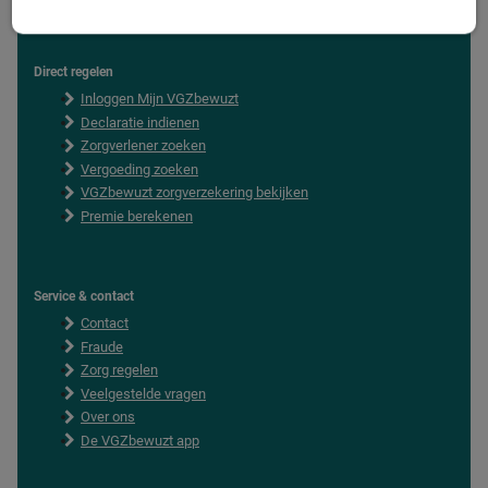
Direct regelen
F
Inloggen Mijn VGZbewuzt
o
o
Declaratie indienen
t
Zorgverlener zoeken
e
Vergoeding zoeken
r
VGZbewuzt zorgverzekering bekijken
Premie berekenen
Service & contact
Contact
Fraude
Zorg regelen
Veelgestelde vragen
Over ons
De VGZbewuzt app