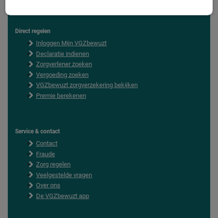
Direct regelen
F
Inloggen Mijn VGZbewuzt
o
o
Declaratie indienen
t
Zorgverlener zoeken
e
Vergoeding zoeken
r
VGZbewuzt zorgverzekering bekijken
Premie berekenen
Service & contact
Contact
Fraude
Zorg regelen
Veelgestelde vragen
Over ons
De VGZbewuzt app