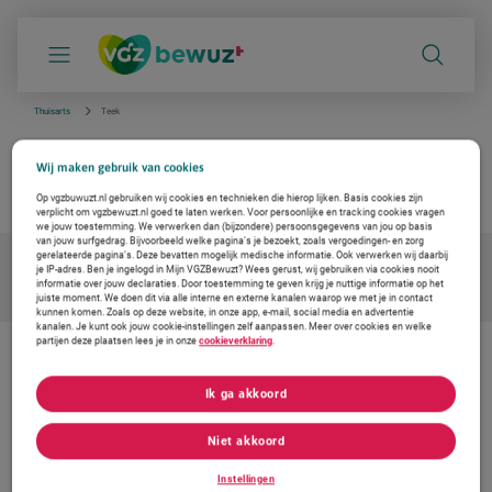
S
k
i
p
l
i
Thuisarts
Teek
n
k
Teek
s
Wij maken gebruik van cookies
n
betrouwbare info van de huisarts
a
Op vgzbuwuzt.nl gebruiken wij cookies en technieken die hierop lijken. Basis cookies zijn
v
verplicht om vgzbewuzt.nl goed te laten werken. Voor persoonlijke en tracking cookies vragen
i
we jouw toestemming. We verwerken dan (bijzondere) persoonsgegevens van jou op basis
g
van jouw surfgedrag. Bijvoorbeeld welke pagina’s je bezoekt, zoals vergoedingen- en zorg
a
gerelateerde pagina’s. Deze bevatten mogelijk medische informatie. Ook verwerken wij daarbij
je IP-adres. Ben je ingelogd in Mijn VGZBewuzt? Wees gerust, wij gebruiken via cookies nooit
t
informatie over jouw declaraties. Door toestemming te geven krijg je nuttige informatie op het
i
juiste moment. We doen dit via alle interne en externe kanalen waarop we met je in contact
e
kunnen komen. Zoals op deze website, in onze app, e-mail, social media en advertentie
kanalen. Je kunt ook jouw cookie-instellingen zelf aanpassen. Meer over cookies en welke
partijen deze plaatsen lees je in onze
cookieverklaring
.
De zorg vernieuwen. Ook voor jou
Ik ga akkoord
Bij Coöperatie VGZ werken we aan oplossingen voor gezondheid en
zorg. Om de zorg betaalbaar en toegankelijk te houden. Daarom
werken we samen met Thuisarts, met betrouwbare en
Niet akkoord
onafhankelijke informatie voor jouw medische vragen.
Instellingen