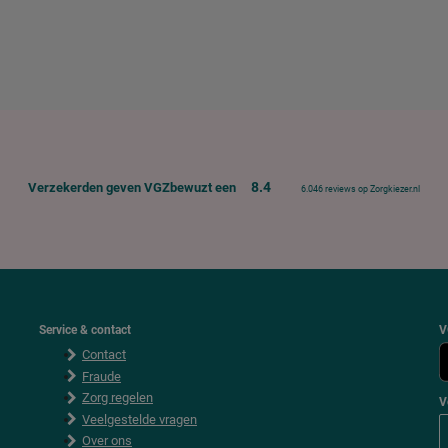
8.4
Verzekerden geven VGZbewuzt een
6.046 reviews op Zorgkiezer.nl
Service & contact
V
Contact
Fraude
Zorg regelen
V
Veelgestelde vragen
Over ons