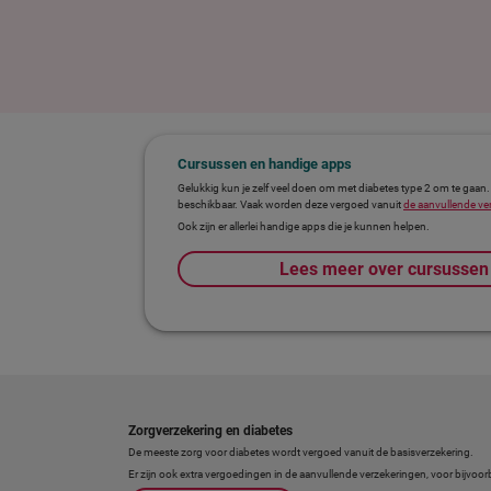
Cursussen en handige apps
Gelukkig kun je zelf veel doen om met diabetes type 2 om te gaan.
beschikbaar. Vaak worden deze vergoed vanuit
de aanvullende ve
Ook zijn er allerlei handige apps die je kunnen helpen.
Lees meer over cursussen
Zorgverzekering en diabetes
De meeste zorg voor diabetes wordt vergoed vanuit de basisverzekering.
Er zijn ook extra vergoedingen in de aanvullende verzekeringen, voor bijvoo