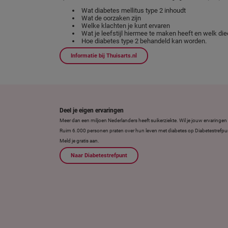
Wat diabetes mellitus type 2 inhoudt
Wat de oorzaken zijn
Welke klachten je kunt ervaren
Wat je leefstijl hiermee te maken heeft en welk die
Hoe diabetes type 2 behandeld kan worden.
Informatie bij Thuisarts.nl
Deel je eigen ervaringen
Meer dan een miljoen Nederlanders heeft suikerziekte. Wil je jouw ervaring
Ruim 6.000 personen praten over hun leven met diabetes op Diabetestrefpu
Meld je gratis aan.
Naar Diabetestrefpunt