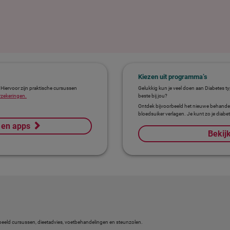
Kiezen uit programma’s
 Hiervoor zijn praktische cursussen
Gelukkig kun je veel doen aan Diabetes ty
rzekeringen.
beste bij jou?
Ontdek bijvoorbeeld het nieuwe behandel
bloedsuiker verlagen. Je kunt zo je diabe
 en apps
Bekij
rbeeld cursussen, dieetadvies, voetbehandelingen en steunzolen.