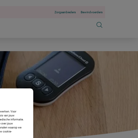
Zorgaanbieders
Bewindvoerders
n werken. Voor
sis van jouw
medische informatie.
e over jouw
 kanalen waarop we
uw cookie-