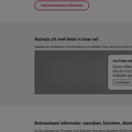
Vind betrouwbare informatie
Natasja zit veel beter in haar vel
Natasja had obesitas en ontwikkelde type 2 diabetes. Dat was het moment da
YouTube vi
Deze video 
als de tra
website ge
Instellingen
Betrouwbare informatie: oorzaken, klachten, diee
Op de websites van Thuisarts.nl en Diabetes Vereniging Nederland (DVN) vind