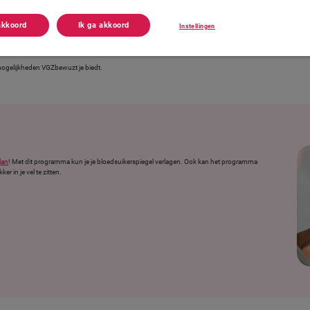
akkoord
Ik ga akkoord
Instellingen
 op je afkomen. Ook kun je vragen hebben. Moet ik nu altijd medicijnen blijven gebruiken? En
die voorkomen?
e mogelijkheden VGZbewuzt je biedt.
lan
! Met dit programma kun je je bloedsuikerspiegel verlagen. Ook kan het programma
 in je vel te zitten.