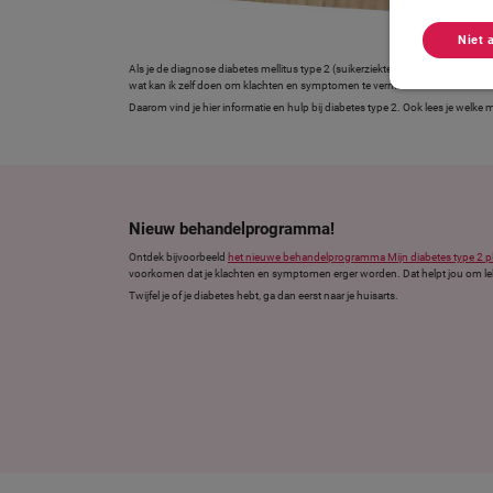
Niet 
Als je de diagnose diabetes mellitus type 2 (suikerziekte) krijgt, kan er veel
wat kan ik zelf doen om klachten en symptomen te verminderen? Of kan ik 
Daarom vind je hier informatie en hulp bij diabetes type 2. Ook lees je welk
Nieuw behandelprogramma!
Ontdek bijvoorbeeld
het nieuwe behandelprogramma Mijn diabetes type 2 p
voorkomen dat je klachten en symptomen erger worden. Dat helpt jou om lekker
Twijfel je of je diabetes hebt, ga dan eerst naar je huisarts.