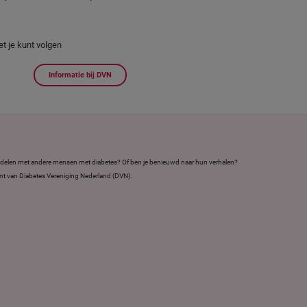
et je kunt volgen
Informatie bij DVN
en delen met andere mensen met diabetes? Of ben je benieuwd naar hun verhalen?
nt van Diabetes Vereniging Nederland (DVN).