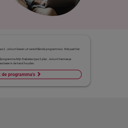
pe 2. Je kunt kiezen uit verschillende programma's. Wat past het
programma Mijn Diabetes type 2 plan. Je kunt hiermee je
tes beter in de hand houden.
k de programma's