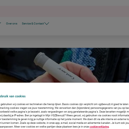
Over ons
Service & Contact
bruik van cookies
gebruiken wij cookies en technieken die hierop lijken. Basis cookies zijn verplicht om vgzbewuzt.nl goed te late
 tracking cookies vragen we jouw toestemming. We verwerken dan (bijzondere) persoonsgegevens van jou op ba
voorbeeld welke pagina’s je bezoekt, zoals vergoedingen- en zorg gerelateerde pagina’s. Deze bevatten mogelijk 
j daarbij je IP-adres. Ben je ingelogd in Mijn VGZBewuzt? Wees gerust, wij gebruiken via cookies nooit informati
r toestemming te geven krijg je nuttige informatie op het juiste moment. We doen dit via alle interne en externe
ct kunnen komen. Zoals op deze website, in onze app, e-mail, social media en advertentie kanalen. Je kunt ook jo
f aanpassen. Meer over cookies en welke partijen deze plaatsen lees je in onze
cookieverklaring
.