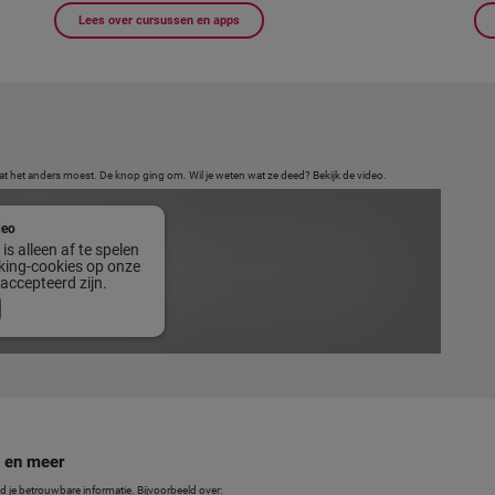
Lees over cursussen en apps
t het anders moest. De knop ging om. Wil je weten wat ze deed? Bekijk de video.
deo
is alleen af te spelen
cking-cookies op onze
accepteerd zijn.
t en meer
 je betrouwbare informatie. Bijvoorbeeld over: