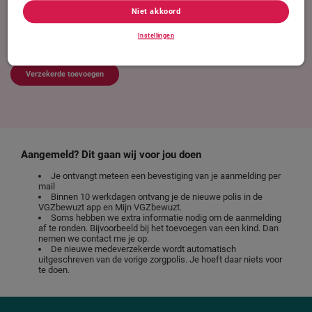
de oude polis opgezegd is kunnen wij je kind bijschrijven.
Niet akkoord
Voeg de vezekerde toe
Instellingen
Houd het Burgerservicenummer (BSN) bij de hand. Die heb je altijd nodig.
Let op, alleen de hoofdverzekerde op de polis kan iemand toevoegen.
Verzekerde toevoegen
Aangemeld? Dit gaan wij voor jou doen
Je ontvangt meteen een bevestiging van je aanmelding per
mail
Binnen 10 werkdagen ontvang je de nieuwe polis in de
VGZbewuzt app en Mijn VGZbewuzt.
Soms hebben we extra informatie nodig om de aanmelding
af te ronden. Bijvoorbeeld bij het toevoegen van een kind. Dan
nemen we contact me je op.
De nieuwe medeverzekerde wordt automatisch
uitgeschreven van de vorige zorgpolis. Je hoeft daar niets voor
te doen.