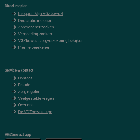
Direct regelen
F
Inloggen Mijn VGZbewuzt
o
o
Declaratie indienen
t
Zorgverlener zoeken
e
Vergoeding zoeken
r
VGZbewuzt zorgverzekering bekijken
Premie berekenen
Service & contact
Contact
Fraude
Zorg regelen
Veelgestelde vragen
Over ons
De VGZbewuzt app
VGZbewuzt app