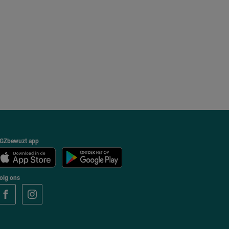
GZbewuzt app
olg ons