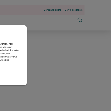
Zorgaanbieders
Bewindvoerders
n werken. Voor
sis van jouw
medische informatie.
e over jouw
 kanalen waarop we
uw cookie-