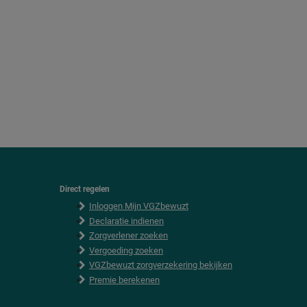
Direct regelen
F
Inloggen Mijn VGZbewuzt
o
o
Declaratie indienen
t
Zorgverlener zoeken
e
Vergoeding zoeken
r
VGZbewuzt zorgverzekering bekijken
Premie berekenen