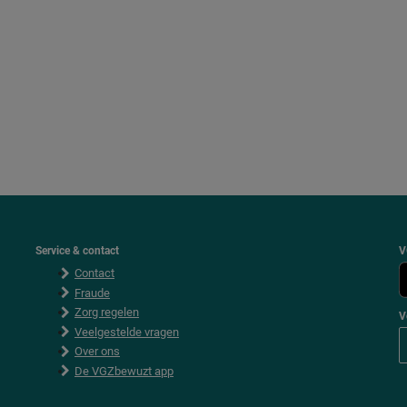
Service & contact
V
Contact
Fraude
Zorg regelen
V
Veelgestelde vragen
Over ons
De VGZbewuzt app