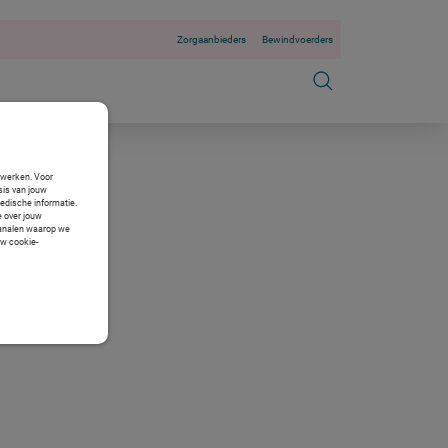
Zorgaanbieders
Bewindvoerders
n werken. Voor
sis van jouw
medische informatie.
e over jouw
 kanalen waarop we
uw cookie-