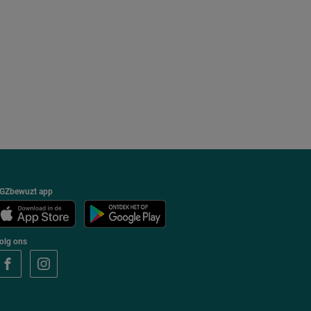
GZbewuzt app
olg ons