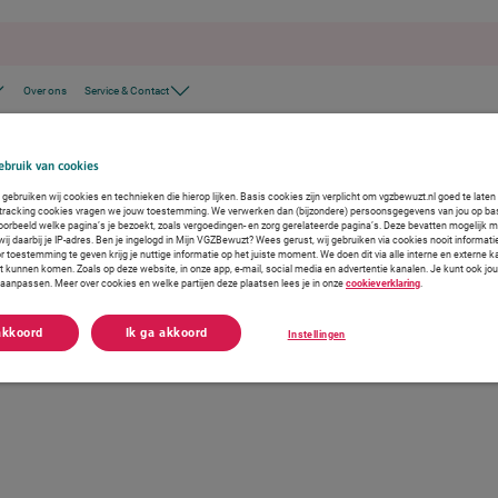
Over ons
Service & Contact
org
bruik van cookies
gebruiken wij cookies en technieken die hierop lijken. Basis cookies zijn verplicht om vgzbewuzt.nl goed te late
 tracking cookies vragen we jouw toestemming. We verwerken dan (bijzondere) persoonsgegevens van jou op ba
voorbeeld welke pagina’s je bezoekt, zoals vergoedingen- en zorg gerelateerde pagina’s. Deze bevatten mogelijk 
j daarbij je IP-adres. Ben je ingelogd in Mijn VGZBewuzt? Wees gerust, wij gebruiken via cookies nooit informati
r toestemming te geven krijg je nuttige informatie op het juiste moment. We doen dit via alle interne en externe
ct kunnen komen. Zoals op deze website, in onze app, e-mail, social media en advertentie kanalen. Je kunt ook jo
f aanpassen. Meer over cookies en welke partijen deze plaatsen lees je in onze
cookieverklaring
.
akkoord
Ik ga akkoord
Instellingen