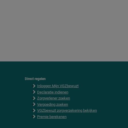
Direct regelen
F
Inloggen Mijn VGZbewuzt
o
o
Declaratie indienen
t
Zorgverlener zoeken
e
Vergoeding zoeken
r
VGZbewuzt zorgverzekering bekijken
Premie berekenen