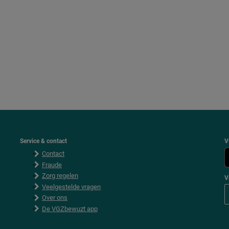
Service & contact
V
Contact
Fraude
Zorg regelen
V
Veelgestelde vragen
Over ons
De VGZbewuzt app