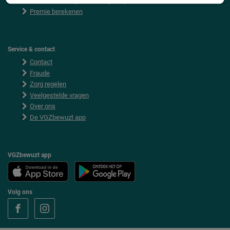
VGZbewuzt zorgverzekering bekijken
Premie berekenen
Service & contact
Contact
Fraude
Zorg regelen
Veelgestelde vragen
Over ons
De VGZbewuzt app
VGZbewuzt app
Volg ons