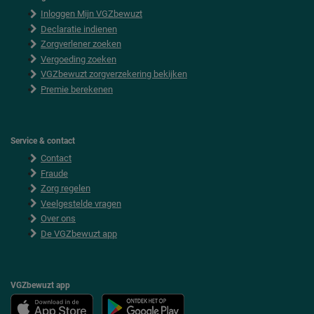
F
Inloggen Mijn VGZbewuzt
o
o
Declaratie indienen
t
Zorgverlener zoeken
e
Vergoeding zoeken
r
VGZbewuzt zorgverzekering bekijken
Premie berekenen
Service & contact
Contact
Fraude
Zorg regelen
Veelgestelde vragen
Over ons
De VGZbewuzt app
VGZbewuzt app