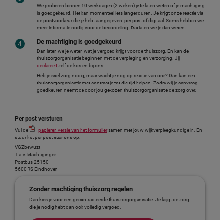
We proberen binnen 10 werkdagen (2 weken) je te laten weten of je machtiging
is goedgekeurd. Het kan momenteel iets langer duren. Je krijgt onze reactie via
de postvoorkeur die je hebt aangegeven: per post of digitaal. Soms hebben we
meer informatie nodig voor de beoordeling. Dat laten we je dan weten.
De machtiging is goedgekeurd
Dan laten we je weten wat je vergoed krijgt voor de thuiszorg. En kan de
thuiszorgorganisatie beginnen met de verpleging en verzorging. Jij
declareert
zelf de kosten bij ons.
Heb je snel zorg nodig, maar wacht je nog op reactie van ons? Dan kan een
thuiszorgorganisatie met contract je tot die tijd helpen. Zodra wij je aanvraag
goedkeuren neemt de door jou gekozen thuiszorgorganisatie de zorg over.
Per post versturen
Vul de
papieren versie van het formulier
samen met jouw wijkverpleegkundige in. En
stuur het per post naar ons op:
VGZbewuzt
T.a.v. Machtigingen
Postbus 25150
5600 RS Eindhoven
Zonder machtiging thuiszorg regelen
Dan kies je voor een gecontracteerde thuiszorgorganisatie. Je krijgt de zorg
die je nodig hebt dan ook volledig vergoed.