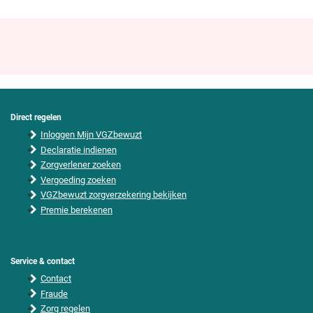
Direct regelen
F
Inloggen Mijn VGZbewuzt
o
o
Declaratie indienen
t
Zorgverlener zoeken
e
Vergoeding zoeken
r
VGZbewuzt zorgverzekering bekijken
Premie berekenen
Service & contact
Contact
Fraude
Zorg regelen