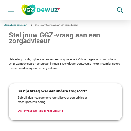
S
k
i
p
l
i
Zorgadvies aanvragen
Stel jouw GGZ-vraag aan een zorgadviseur
n
k
Stel jouw GGZ-vraag aan een
s
zorgadviseur
n
a
v
i
g
Heb je hulp nodig bij het vinden van een zorgverlener? Vul de vragen in dit formulier in.
a
Onze zorgadviseurs nemen dan binnen 3 werkdagen contact met je op. Neem bij spoed
t
meteen contact op met je zorgverlener.
i
e
Gaat je vraag over een andere zorgsoort?
Gebruik dan het algemene formulier voor zorgadvies en
wachtlijstbemiddeling.
Stel je vraag aan een zorgadviseur