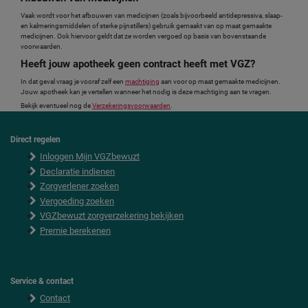
Vaak wordt voor het afbouwen van medicijnen (zoals bijvoorbeeld antidepressiva, slaap-
en kalmeringsmiddelen of sterke pijnstillers) gebruik gemaakt van op maat gemaakte
medicijnen. Ook hiervoor geldt dat ze worden vergoed op basis van bovenstaande
voorwaarden.
Heeft jouw apotheek geen contract heeft met VGZ?
In dat geval vraag je vooraf zelf een
machtiging
aan voor op maat gemaakte medicijnen.
Jouw apotheek kan je vertellen wanneer het nodig is deze machtiging aan te vragen.
Bekijk eventueel nog de
Verzekeringsvoorwaarden
.
Direct regelen
F
Inloggen Mijn VGZbewuzt
o
o
Declaratie indienen
t
Zorgverlener zoeken
e
Vergoeding zoeken
r
VGZbewuzt zorgverzekering bekijken
Premie berekenen
Service & contact
Contact