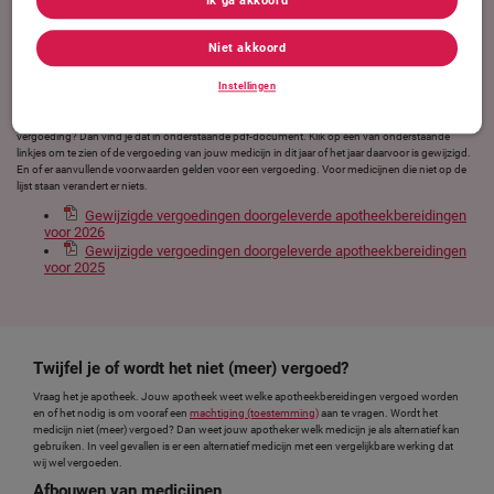
Ik ga akkoord
Je apotheker laat je weten of deze medicijnen worden vergoed. De apotheker beoordeelt dit aan
de hand van richtlijnen en geldende wet- en regelgeving.
Niet akkoord
Vergoeding doorgeleverde bereidingen
Alle zorgverzekeraars bepalen samen in overleg met artsen, patiëntenorganisaties en apothekers
Instellingen
welke doorgeleverde apotheekbereidingen worden vergoed. Deze afspraken zijn voor alle
zorgverzekeraars gelijk. De afspraken worden elk jaar opnieuw beoordeeld. Verandert een
vergoeding? Dan vind je dat in onderstaande pdf-document. Klik op een van onderstaande
linkjes om te zien of de vergoeding van jouw medicijn in dit jaar of het jaar daarvoor is gewijzigd.
En of er aanvullende voorwaarden gelden voor een vergoeding. Voor medicijnen die niet op de
lijst staan verandert er niets.
Gewijzigde vergoedingen doorgeleverde apotheekbereidingen
voor 2026
Gewijzigde vergoedingen doorgeleverde apotheekbereidingen
voor 2025
Twijfel je of wordt het niet (meer) vergoed?
Vraag het je apotheek. Jouw apotheek weet welke apotheekbereidingen vergoed worden
en of het nodig is om vooraf een
machtiging (toestemming)
aan te vragen. Wordt het
medicijn niet (meer) vergoed? Dan weet jouw apotheker welk medicijn je als alternatief kan
gebruiken. In veel gevallen is er een alternatief medicijn met een vergelijkbare werking dat
wij wel vergoeden.
Afbouwen van medicijnen