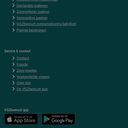
o
o
Declaratie indienen
t
Zorgverlener zoeken
e
Vergoeding zoeken
r
VGZbewuzt zorgverzekering bekijken
Premie berekenen
Service & contact
Contact
Fraude
Zorg regelen
Veelgestelde vragen
Over ons
De VGZbewuzt app
VGZbewuzt app