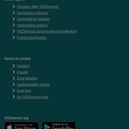
F
Inloggen Mijn VGZbewuzt
o
o
Declaratie indienen
t
Zorgverlener zoeken
e
Vergoeding zoeken
r
VGZbewuzt zorgverzekering bekijken
Premie berekenen
Service & contact
Contact
Fraude
Zorg regelen
Veelgestelde vragen
Over ons
De VGZbewuzt app
VGZbewuzt app