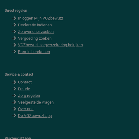
Direct regelen
F
Inloggen Mijn VGZbewuzt
o
o
Declaratie indienen
t
Zorgverlener zoeken
e
Vergoeding zoeken
r
VGZbewuzt zorgverzekering bekijken
Premie berekenen
Service & contact
Contact
Fraude
Zorg regelen
Veelgestelde vragen
Over ons
De VGZbewuzt app
VGZbewuzt app