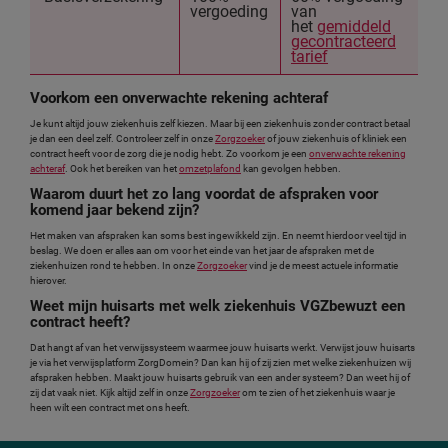
vergoeding
van
het
gemiddeld
gecontracteerd
tarief
Voorkom een onverwachte rekening achteraf
Je kunt altijd jouw ziekenhuis zelf kiezen. Maar bij een ziekenhuis zonder contract betaal
je dan een deel zelf. Controleer zelf in onze
Zorgzoeker
of jouw ziekenhuis of kliniek een
contract heeft voor de zorg die je nodig hebt. Zo voorkom je een
onverwachte rekening
achteraf
. Ook het bereiken van het
omzetplafond
kan gevolgen hebben.
Waarom duurt het zo lang voordat de afspraken voor
komend jaar bekend zijn?
Het maken van afspraken kan soms best ingewikkeld zijn. En neemt hierdoor veel tijd in
beslag. We doen er alles aan om voor het einde van het jaar de afspraken met de
ziekenhuizen rond te hebben. In onze
Zorgzoeker
vind je de meest actuele informatie
hierover.
Weet mijn huisarts met welk ziekenhuis VGZbewuzt een
contract heeft?
Dat hangt af van het verwijssysteem waarmee jouw huisarts werkt. Verwijst jouw huisarts
je via het verwijsplatform ZorgDomein? Dan kan hij of zij zien met welke ziekenhuizen wij
afspraken hebben. Maakt jouw huisarts gebruik van een ander systeem? Dan weet hij of
zij dat vaak niet. Kijk altijd zelf in onze
Zorgzoeker
om te zien of het ziekenhuis waar je
heen wilt een contract met ons heeft.