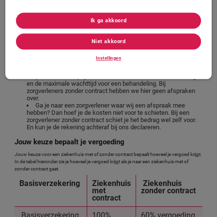
ziekenhuis.
Voordelen van gecontracteerde zorg
Ik ga akkoord
Kiezen voor een ziekenhuis of kliniek waar wij afspraken mee hebben, heeft een aantal
voordelen:
Niet akkoord
Je
krijgt namelijk 100% van de kosten vergoed. Bij een
ziekenhuis of kliniek zonder contract moet je vaak een deel zelf
Instellingen
betalen.
Als we een contract afsluiten, maken we niet alleen
afspraken over de prijs. Maar ook over de kwaliteit van de zorg
en de maximale wachttijd voor een behandeling. Bij
zorgverleners zonder contract hebben we hier geen afspraken
over.
Ga je naar een zorgverlener waar wij een afspraak mee
hebben? Dan hoef je de kosten niet voor te schieten. Bij een
zorgverlener zonder contract schiet je het bedrag wel zelf voor.
En kun je de rekening achteraf bij ons declareren.
Jouw keuze bepaalt je vergoeding
Jouw keuze voor een ziekenhuis met of zonder contract bepaalt hoeveel je vergoed krijgt.
In de tabel hieronder zie je hoeveel je vergoed krijgt als je naar een ziekenhuis met of
zonder contract gaat.
Basisverzekering
Ziekenhuis
Ziekenhuis
met
zonder contract
contract
Basisverzekering
100%
60% vergoeding