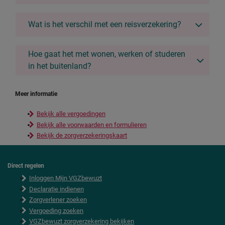
Wat is het verschil met een reisverzekering?
Hoe gaat het met wonen, werken of studeren
in het buitenland?
Meer informatie
Bekijk alle vergoedingen
Bekijk alle voorwaarden en formulieren
Bekijk de zorgverzekeringskaart
Direct regelen
F
Inloggen Mijn VGZbewuzt
o
o
Declaratie indienen
t
Zorgverlener zoeken
e
Vergoeding zoeken
r
VGZbewuzt zorgverzekering bekijken