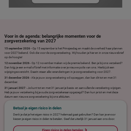
Voor in de agenda: belangrijke momenten voor de
zorgverzekering van 2027
15 september 2026 -
Op 15 september is het Prinsjesdag en maakt de overheid haar plannen
voor 2027 bekend. Ook die voor de zorgverzekering. Wij houden je hier en in onze nieuwsbrief
op de hoogte!
12 november 2026
- Op 12 november maken wij de premie bekend. Ben je bij ons verzekerd?
Dan krijg je een e-mail of brief met informatie over je nieuwe polis van ons. Hierbij zit een
wijzigingsoverzicht. Daarin staan alle veranderingen in je zorgverzekering voor 2027.
31 december 2026
- Als je jouw zorgverzekering wil opzeggen, dan kan dit tot en met 31
december.
31 januari 2027
- Je kunt tot en met 31 januari je basis- en aanvullende verzekering wijzigen.
Heb je jouw verzekering bij je oude zorgverzekeraar opgezegd? Dan kun je tot en met deze
datum een nieuwe zorgverzekering bij ons afsluiten.
Betaal je eigen risico in delen
Denk je dat je het eigen risico in 2027 helemaal gaat gebruiken? Dan kan je ervoor
kiezen je eigen risico in delen te betalen. Geef dat uiterlijk 31 januari aan ons door.
Eigen risico in delen betalen