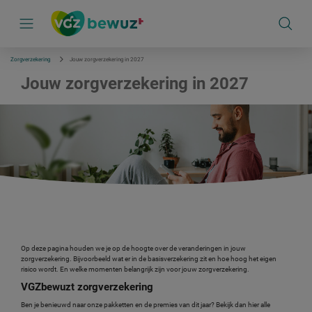
S
k
i
p
l
i
Zorgverzekering
Jouw zorgverzekering in 2027
n
k
Jouw zorgverzekering in 2027
s
n
a
v
i
g
a
t
i
e
Op deze pagina houden we je op de hoogte over de veranderingen in jouw
zorgverzekering. Bijvoorbeeld wat er in de basisverzekering zit en hoe hoog het eigen
risico wordt. En welke momenten belangrijk zijn voor jouw zorgverzekering.
VGZbewuzt zorgverzekering
Ben je benieuwd naar onze pakketten en de premies van dit jaar? Bekijk dan hier alle