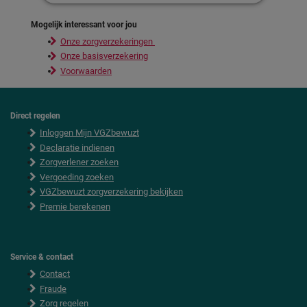
Mogelijk interessant voor jou
Onze zorgverzekeringen
Onze basisverzekering
Voorwaarden
Direct regelen
F
Inloggen Mijn VGZbewuzt
o
o
Declaratie indienen
t
Zorgverlener zoeken
e
Vergoeding zoeken
r
VGZbewuzt zorgverzekering bekijken
Premie berekenen
Service & contact
Contact
Fraude
Zorg regelen